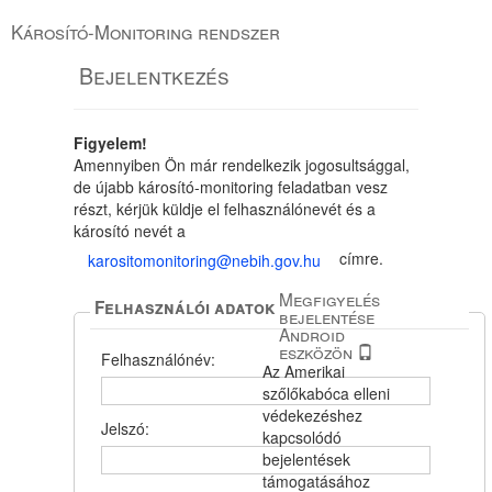
Károsító-Monitoring rendszer
Bejelentkezés
Figyelem!
Amennyiben Ön már rendelkezik jogosultsággal,
de újabb károsító-monitoring feladatban vesz
részt, kérjük küldje el felhasználónevét és a
károsító nevét a
címre.
karositomonitoring@nebih.gov.hu
Megfigyelés
Felhasználói adatok
bejelentése
Android
eszközön
Felhasználónév:
Az Amerikai
szőlőkabóca elleni
védekezéshez
Jelszó:
kapcsolódó
bejelentések
támogatásához