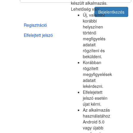
készült alkalmazás.
Lehetőség van:
Új, valamint
korábbi
Regisztráció
helyszínen
történő
Elfelejtett jelszó
megfigyelés
adatait
rögzíteni és
beküldeni.
Korábban
rögzített
megyfigyelések
adatait
lekérdezni.
Elfelejetett
jelszó esetén
újat kérni.
Az alkalmazás
használatához
Android 5.0
vagy újabb