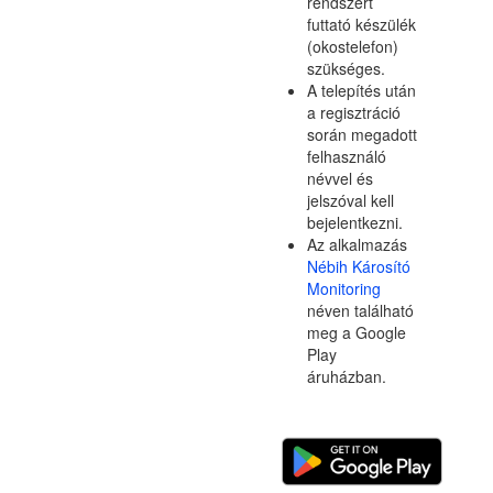
rendszert
futtató készülék
(okostelefon)
szükséges.
A telepítés után
a regisztráció
során megadott
felhasználó
névvel és
jelszóval kell
bejelentkezni.
Az alkalmazás
Nébih Károsító
Monitoring
néven található
meg a Google
Play
áruházban.