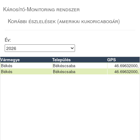
Károsító-Monitoring rendszer
Korábbi észlelések (amerikai kukoricabogár)
Év:
Vármegye
Település
GPS
Békés
Békéscsaba
46.69632000,
Békés
Békéscsaba
46.69632000,